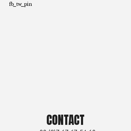
fb
tw
pin
CONTACT