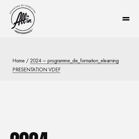
Skip
to
the
content
Home
2024 – programme_de_formation_elearning
PRESENTATION VDEF