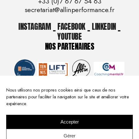
+33 (0)7 67 67 54 63
secretariat@allinperformance.fr
INSTAGRAM
_
FACEBOOK
_
LINKEDIN
_
YOUTUBE
NOS PARTENAIRES
Nous utilisons nos propres cookies ainsi que ceux de nos
partenaires pour faciliter la navigation sur le site et améliorer votre
expérience.
Accepter
© 2026 All in Performance -
Mentions légales
- Réalisation :
Gérer
Elodie Palau