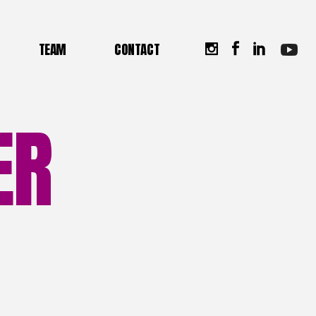
tion DEJEPS Perfectionnement
TEAM
CONTACT
s
TEAM
CONTACT
tion TFP Padel Lyon
ER
tion Principes de la
tionnement
canique Tennis
thode ACCEDER en e-learning
n
éthode ACCEDER Formations
prise
e-learning
rmations