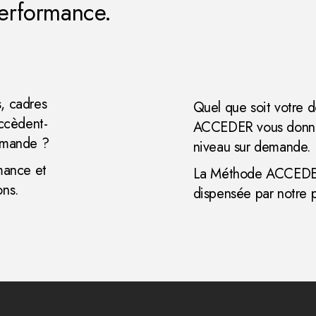
entreprise
performance.
s, cadres
Quel que soit votre d
ccèdent-
ACCEDER vous donne l
demande ?
niveau sur demande.
mance et
La Méthode ACCEDER 
ons.
dispensée par notre 