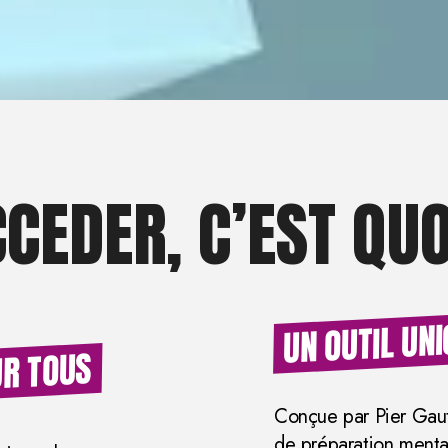
CEDER, C’EST QUO
UN OUTIL UN
UR TOUS
Conçue par Pier Gaut
de préparation mental