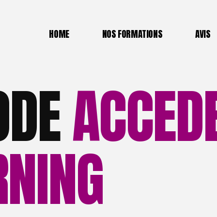
Forma
HOME
NOS FORMATIONS
AVIS
Tenni
HOME
NOS FORMATIONS
AVIS
Forma
ODE
ACCED
Forma
Formation DEJEPS Perfec
Biomé
Tennis
La mé
Formation TFP Padel Lyo
La m
RNING
Formation Principes de la
entre
Biomécanique Tennis
La méthode ACCEDER en 
La méthode ACCEDER Fo