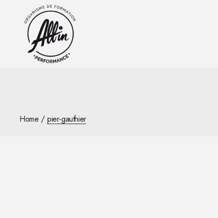
Skip
to
the
content
Home
pier-gauthier