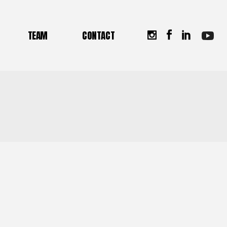
tion DEJEPS Perfectionnement
TEAM
CONTACT
s
TEAM
CONTACT
tion TFP Padel Lyon
tion Principes de la
tionnement
canique Tennis
thode ACCEDER en e-learning
n
éthode ACCEDER Formations
prise
e-learning
rmations