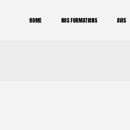
Forma
HOME
NOS FORMATIONS
AVIS
Tenni
HOME
NOS FORMATIONS
AVIS
Forma
Forma
Formation DEJEPS Perfec
Biomé
Tennis
La mé
Formation TFP Padel Lyo
La m
Formation Principes de la
entre
Biomécanique Tennis
La méthode ACCEDER en 
La méthode ACCEDER Fo