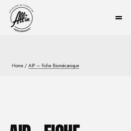
Skip
to
the
content
Home
AIP – Fiche Biomécanique