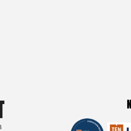
entreprise
T
3