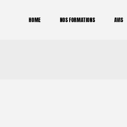
Forma
HOME
NOS FORMATIONS
AVIS
Tenni
HOME
NOS FORMATIONS
AVIS
Forma
Forma
Formation DEJEPS Perfec
Biomé
Tennis
La mé
Formation TFP Padel Lyo
La m
Formation Principes de la
entre
Biomécanique Tennis
La méthode ACCEDER en 
La méthode ACCEDER Fo