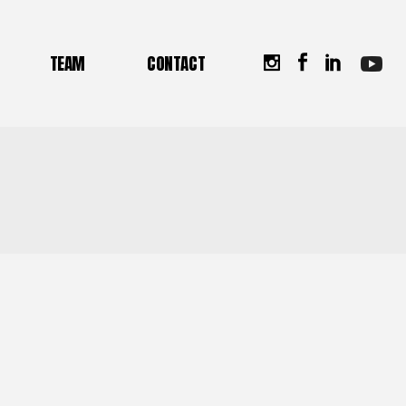
tion DEJEPS Perfectionnement
TEAM
CONTACT
s
TEAM
CONTACT
tion TFP Padel Lyon
tion Principes de la
tionnement
canique Tennis
thode ACCEDER en e-learning
n
éthode ACCEDER Formations
prise
e-learning
rmations