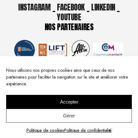
INSTAGRAM
_
FACEBOOK
_
LINKEDIN
_
YOUTUBE
NOS PARTENAIRES
Nous utilisons nos propres cookies ainsi que ceux de nos
partenaires pour faciliter la navigation sur le site et améliorer votre
expérience.
Accepter
© 2026 All in Performance -
Mentions légales
- Réalisation :
Gérer
Elodie Palau
Politique de cookies
Politique de confidentialité