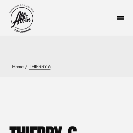
Skip
to
the
content
Home
THIERRY-6