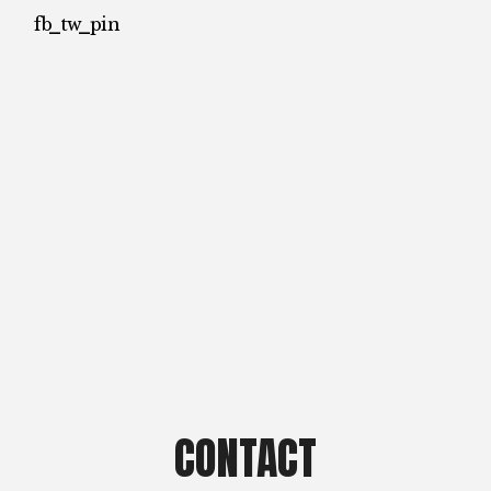
fb
tw
pin
CONTACT