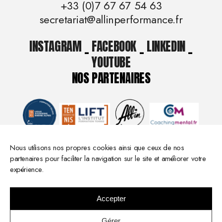
+33 (0)7 67 67 54 63
secretariat@allinperformance.fr
INSTAGRAM
_
FACEBOOK
_
LINKEDIN
_
YOUTUBE
NOS PARTENAIRES
Nous utilisons nos propres cookies ainsi que ceux de nos
partenaires pour faciliter la navigation sur le site et améliorer votre
expérience.
Accepter
© 2026 All in Performance -
Mentions légales
- Réalisation :
Gérer